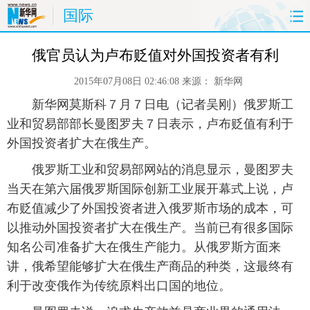
国际
首页
时政
国际
财经
俄官员认为卢布贬值对外国投资者有利
2015年07月08日 02:46:08
来源：
新华网
娱乐
体育
人事
教育
 新华网莫斯科７月７日电（记者吴刚）俄罗斯工
时尚
思客
地方
法治
业和贸易部部长曼图罗夫７日表示，卢布贬值有利于
外国投资者扩大在俄生产。
港澳
台湾
华人
汽车
 俄罗斯工业和贸易部网站的消息显示，曼图罗夫
当天在第六届俄罗斯国际创新工业展开幕式上说，卢
科技
能源
房产
公司
布贬值减少了外国投资者进入俄罗斯市场的成本，可
以推动外国投资者扩大在俄生产。当前已有很多国际
图片
视频
彩票
食品
知名公司准备扩大在俄生产能力。从俄罗斯方面来
旅游
健康
信息化
数据
讲，俄希望能够扩大在俄生产商品的种类，这最终有
利于改变俄作为传统原料出口国的地位。
金融
公益
军事
无人机