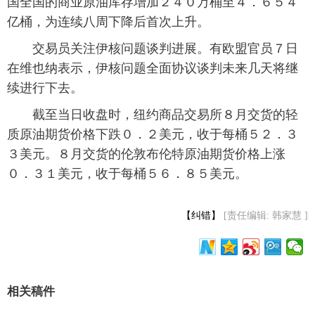
国全国的商业原油库存增加２４０万桶至４．６５４
亿桶，为连续八周下降后首次上升。
富媒体
摄影
新华广播
 交易员关注伊核问题谈判进展。有欧盟官员７日
新华电视中文
新华电视英文
返回PC
在维也纳表示，伊核问题全面协议谈判未来几天将继
续进行下去。
 截至当日收盘时，纽约商品交易所８月交货的轻
质原油期货价格下跌０．２美元，收于每桶５２．３
３美元。８月交货的伦敦布伦特原油期货价格上涨
０．３１美元，收于每桶５６．８５美元。
【纠错】
[责任编辑: 韩家慧 ]
相关稿件