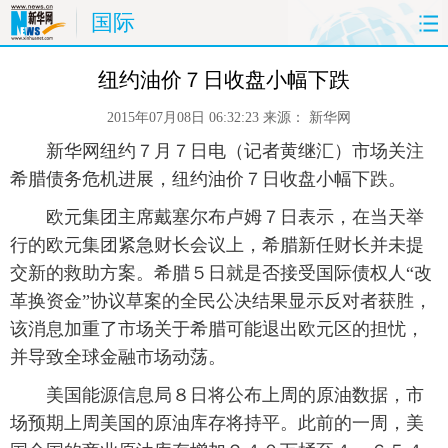
国际
首页
时政
国际
财经
纽约油价７日收盘小幅下跌
2015年07月08日 06:32:23
来源：
新华网
娱乐
体育
人事
教育
 新华网纽约７月７日电（记者黄继汇）市场关注
时尚
思客
地方
法治
希腊债务危机进展，纽约油价７日收盘小幅下跌。
 欧元集团主席戴塞尔布卢姆７日表示，在当天举
港澳
台湾
华人
汽车
行的欧元集团紧急财长会议上，希腊新任财长并未提
交新的救助方案。希腊５日就是否接受国际债权人“改
科技
能源
房产
公司
革换资金”协议草案的全民公决结果显示反对者获胜，
该消息加重了市场关于希腊可能退出欧元区的担忧，
图片
视频
彩票
食品
并导致全球金融市场动荡。
旅游
健康
信息化
数据
 美国能源信息局８日将公布上周的原油数据，市
场预期上周美国的原油库存将持平。此前的一周，美
金融
公益
军事
无人机