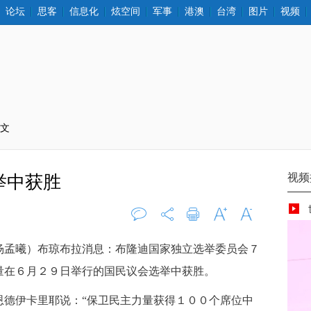
论坛
思客
信息化
炫空间
军事
港澳
台湾
图片
视频
正文
举中获胜
评论
0
打印
字大
字小
孟曦）布琼布拉消息：布隆迪国家独立选举委员会７
量在６月２９日举行的国民议会选举中获胜。
德伊卡里耶说：“保卫民主力量获得１００个席位中