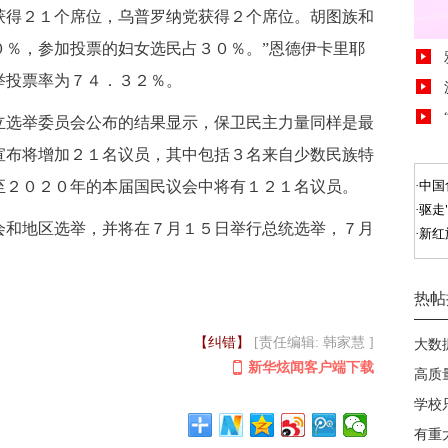
获得２１个席位，乌普罗纳党获得２个席位。胡图族和
０％，参加投票的妇女选民占３０％。”恩德伊卡里耶
举投票率为７４．３２％。
选举委员会公布的结果显示，保卫民主力量同样是最
宣布将增加２１名议员，其中包括３名来自少数民族特
至２０２０年的本届国民议会中将有１２１名议员。
和地区选举，并将在７月１５日举行总统选举，７月
【纠错】
[责任编辑: 韩家慧 ]
新华炫闻客户端下载