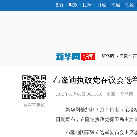
首页
时政
国际
财经
高层
理论
新华网 >
国际
 > 
布隆迪执政党在议会选
2015年07月08日 06:33:10
来源：
新华网
分享至手机
 新华网基加利７月７日电（记者杨
日晚宣布，布隆迪执政党保卫民主力
 布隆迪国家独立选举委员会主席恩