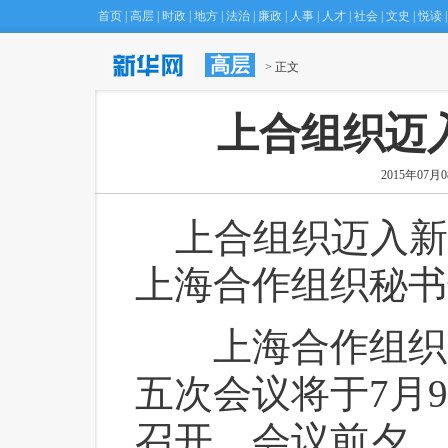
首页
|
高层
|
时政
|
地方
|
法治
|
廉政
|
人事
|
人才
|
社会
|
文史
|
悦读
|
高层
·
乌法双峰会将影响未来十年
 > 正文
(07:18)
上合组织迈
2015年07月08
 上合组织迈入新
上海合作组织秘书
 上海合作组织
五次会议将于7月
召开。会议前夕，