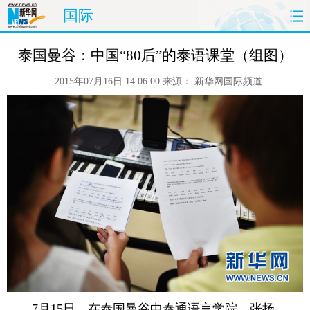
国际
首页
时政
国际
财经
泰国曼谷：中国“80后”的泰语课堂（组图）
2015年07月16日 14:06:00
来源：
新华网国际频道
娱乐
体育
人事
教育
时尚
思客
地方
法治
港澳
台湾
华人
汽车
科技
能源
房产
公司
图片
视频
彩票
食品
旅游
健康
信息化
数据
金融
公益
军事
无人机
 7月15日，在泰国曼谷中泰通语言学院，张扬