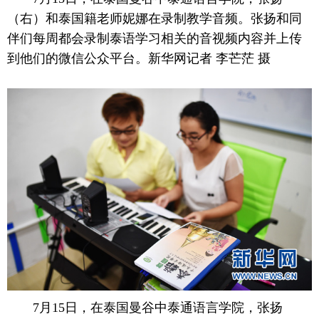
（右）和泰国籍老师妮娜在录制教学音频。张扬和同
富媒体
摄影
新华广播
伴们每周都会录制泰语学习相关的音视频内容并上传
到他们的微信公众平台。新华网记者 李芒茫 摄
新华电视中文
新华电视英文
返回PC
 7月15日，在泰国曼谷中泰通语言学院，张扬