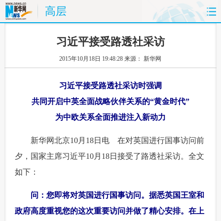
高层
首页
时政
国际
财经
习近平接受路透社采访
2015年10月18日 19:48:28
来源： 新华网
娱乐
体育
人事
教育
习近平接受路透社采访时强调
时尚
思客
地方
法治
共同开启中英全面战略伙伴关系的“黄金时代”
港澳
台湾
华人
汽车
为中欧关系全面推进注入新动力
科技
能源
房产
公司
 新华网北京10月18日电 在对英国进行国事访问前
夕，国家主席习近平10月18日接受了路透社采访。全文
图片
视频
彩票
食品
如下：
旅游
健康
信息化
数据
 问：您即将对英国进行国事访问。据悉英国王室和
政府高度重视您的这次重要访问并做了精心安排。在上
金融
公益
军事
无人机