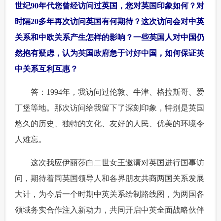
世纪90年代您曾经访问过英国，您对英国印象如何？对
富媒体
摄影
新华广播
时隔20多年再次访问英国有何期待？这次访问会对中英
关系和中欧关系产生怎样的影响？一些英国人对中国仍
新华电视中文
新华电视英文
返回PC
然抱有疑虑，认为英国政府急于讨好中国，如何保证英
中关系互利互惠？
 答：1994年，我访问过伦敦、牛津、格拉斯哥、爱
丁堡等地。那次访问给我留下了深刻印象，特别是英国
悠久的历史、独特的文化、友好的人民、优美的环境令
人难忘。
 这次我应伊丽莎白二世女王邀请对英国进行国事访
问，期待着同英国领导人和各界朋友共商两国关系发展
大计，为今后一个时期中英关系绘制路线图，为两国各
领域务实合作注入新动力，共同开启中英全面战略伙伴