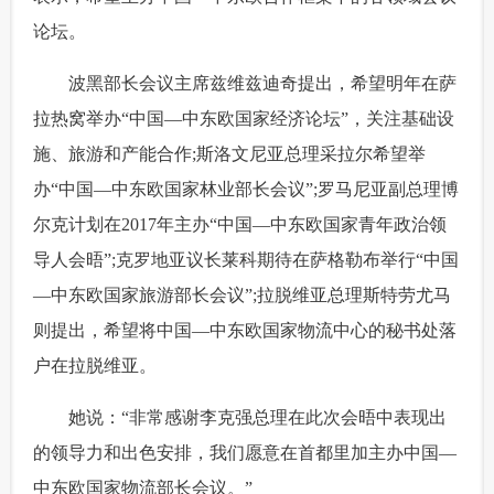
论坛。
富媒体
摄影
新华广播
 波黑部长会议主席兹维兹迪奇提出，希望明年在萨
新华电视中文
新华电视英文
返回PC
拉热窝举办“中国—中东欧国家经济论坛”，关注基础设
施、旅游和产能合作;斯洛文尼亚总理采拉尔希望举
办“中国—中东欧国家林业部长会议”;罗马尼亚副总理博
尔克计划在2017年主办“中国—中东欧国家青年政治领
导人会晤”;克罗地亚议长莱科期待在萨格勒布举行“中国
—中东欧国家旅游部长会议”;拉脱维亚总理斯特劳尤马
则提出，希望将中国—中东欧国家物流中心的秘书处落
户在拉脱维亚。
 她说：“非常感谢李克强总理在此次会晤中表现出
的领导力和出色安排，我们愿意在首都里加主办中国—
中东欧国家物流部长会议。”