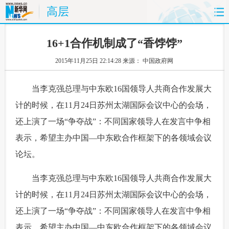
高层
首页
时政
国际
财经
16+1合作机制成了“香饽饽”
2015年11月25日 22:14:28
来源： 中国政府网
娱乐
体育
人事
教育
 当李克强总理与中东欧16国领导人共商合作发展大
时尚
思客
地方
法治
计的时候，在11月24日苏州太湖国际会议中心的会场，
港澳
台湾
华人
汽车
还上演了一场“争夺战”：不同国家领导人在发言中争相
表示，希望主办中国—中东欧合作框架下的各领域会议
科技
能源
房产
公司
论坛。
图片
视频
彩票
食品
 当李克强总理与中东欧16国领导人共商合作发展大
旅游
健康
信息化
数据
计的时候，在11月24日苏州太湖国际会议中心的会场，
还上演了一场“争夺战”：不同国家领导人在发言中争相
金融
公益
军事
无人机
表示，希望主办中国—中东欧合作框架下的各领域会议