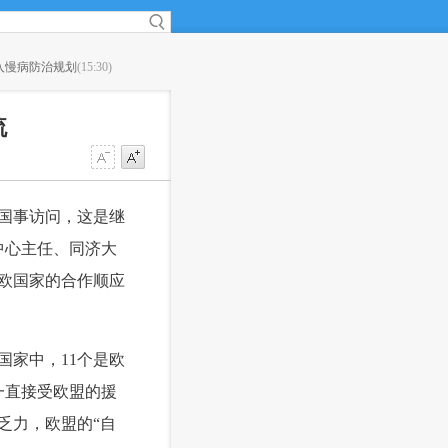
入慢病防治规划
(15:30)
·
滴滴如何施展网约车攻守平衡术？
(15:08)
流
行国事访问，这是继
中心主任、同济大
欧国家的合作顺应
国家中，11个是欧
一直接受欧盟的援
乏力，欧盟的“自