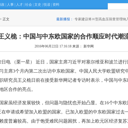
廉政
|
人事
|
人才
|
社会
|
文史
|
悦读
|
资料
 > 正文
最新播报：
·
专家建议将Ｈ型高血压筛查管理纳
王义桅：中国与中东欧国家的合作顺应时代潮
2016年06月22日 17:16:18
来源： 新华网
22日电 （栗一星） 近日，国家主席习近平对塞尔维亚和波兰进
习主席3个月内第二次出访中东欧国家。中国人民大学欧盟研究
职研究员王义桅日前在接受新华网记者专访时表示，中国与中东
地区合作的亮点。
国家虽经济发展较快，但问题与隐忧也开始凸显。在16个中东欧
正在申请或希望加入欧盟的国家。已加入欧盟的中东欧国家过去
赖度普遍较高。由于饱受难民问题困扰，再加上欧元区经济复苏