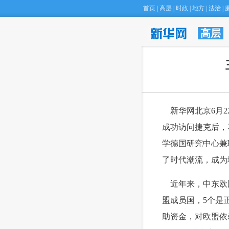
首页
|
高层
|
时政
|
地方
|
法治
|
高层
 新华网北京6月
成功访问捷克后，
学德国研究中心兼
了时代潮流，成为
 近年来，中东欧
盟成员国，5个是
助资金，对欧盟依