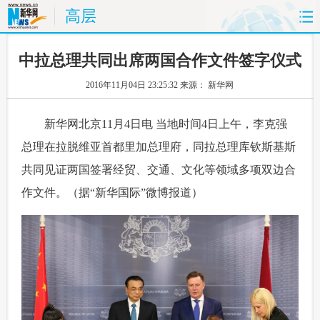
高层
首页
时政
国际
财经
中拉总理共同出席两国合作文件签字仪式
2016年11月04日 23:25:32
来源： 新华网
娱乐
体育
人事
教育
 新华网北京11月4日电 当地时间4日上午，李克强
时尚
思客
地方
法治
总理在拉脱维亚首都里加总理府，同拉总理库钦斯基斯
港澳
台湾
华人
汽车
共同见证两国签署经贸、交通、文化等领域多项双边合
作文件。（据“新华国际”微博报道）
科技
能源
房产
公司
图片
视频
彩票
食品
旅游
健康
信息化
数据
金融
公益
军事
无人机