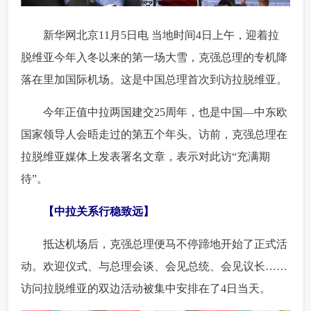
富媒体
摄影
新华广播
 新华网北京11月5日电 当地时间4日上午，迎着拉
脱维亚今年入冬以来的第一场大雪，克强总理的专机降
新华电视中文
新华电视英文
返回PC
落在里加国际机场。这是中国总理首次到访拉脱维亚。
 今年正值中拉两国建交25周年，也是中国—中东欧
国家领导人会晤走过的第五个年头。访前，克强总理在
拉脱维亚媒体上发表署名文章，表示对此访“充满期
待”。
【中拉关系行稳致远】
 抵达机场后，克强总理便马不停蹄地开始了正式活
动。欢迎仪式、与总理会谈、会见总统、会见议长……
访问拉脱维亚的双边活动被集中安排在了4日当天。