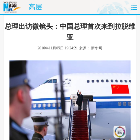
高层
首页
时政
国际
财经
 总理出访微镜头：中国总理首次来到拉脱维
亚
娱乐
体育
人事
教育
2016年11月05日 19:24:21
来源： 新华网
时尚
思客
地方
法治
港澳
台湾
华人
汽车
科技
能源
房产
公司
图片
视频
彩票
食品
旅游
健康
信息化
数据
金融
公益
军事
无人机