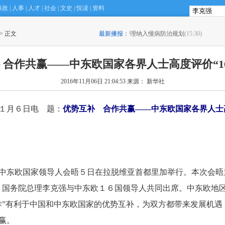
廉政
|
人事
|
人才
|
社会
|
文史
|
悦读
|
资料
高血压筛查管理纳入慢病防治规划
 > 正文
(15:30)
最新播报：
·
滴滴如何施展网约车攻守平衡术？
 合作共赢——中东欧国家各界人士高度评价“16
2016年11月06日 21:04:53
来源： 新华社
１月６日电 题：
优势互补 合作共赢——中东欧国家各界人士
东欧国家领导人会晤５日在拉脱维亚首都里加举行。本次会晤
。国务院总理李克强与中东欧１６国领导人共同出席。中东欧地
作”有利于中国和中东欧国家的优势互补，为双方都带来发展机遇
赢。