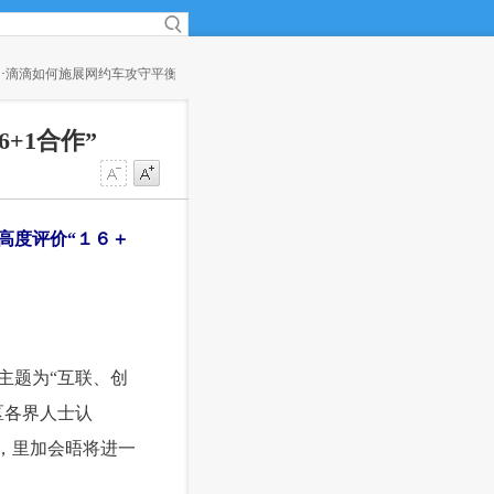
(15:08)
·
茅台总经理李保芳：让酱香系列酒更有“味道”
(14:44)
+1合作”
高度评价“１６＋
主题为“互联、创
区各界人士认
，里加会晤将进一