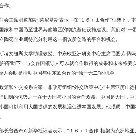
合作。
会主席明道加斯·莱尼基斯表示，在“１６＋１合作”框架下，
国家和中国乃至世界其他地区的物流基础设施建设。我们对“一带
立陶宛企业期待充分利用这一倡议所创造的平台和机会。
考文纽斯大学助理教授、中东欧亚洲研究中心主席毛图劳·陶马
制的帮助下，与会各国领导人可以就合作取得的成果和未来将要
领导人会晤是推动中国与中东欧合作的“独一无二”的机会。
策和外交关系专家、非政府组织“外交政策中心”主席亚历山德
作”机制的优势之一在于大国与小国的合作双赢。中国是大国，中
小国可以利用大国提供的发展机遇促进本国发展。他强调，中国
。
长普西奇对新华社记者表示，“１６＋１合作”框架为克罗地亚