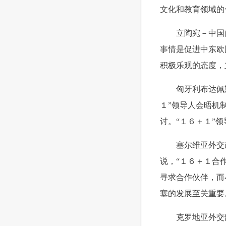
文化和教育领域的
 立陶宛－中国商
事情是促进中东欧
积极乐观的态度，
 匈牙利布达佩斯
１”领导人会晤机
讨。“１６＋１”
 塞尔维亚外交政
说，“１６＋１合
寻求合作伙伴，而
塞的发展至关重要
 克罗地亚外交部