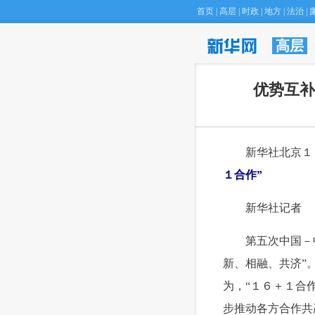
首页
|
高层
|
时政
|
地方
|
法治
|
高层
·
专家建议将Ｈ型
优势互补
 新华社北京１
１合作”
 新华社记者
 第五次中国－中
新、相融、共济”
为，“１６＋１合
步推动各方合作共