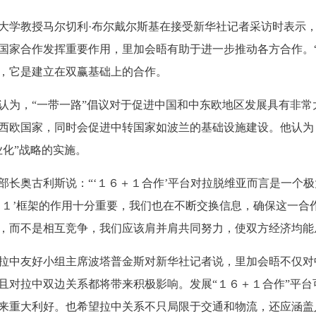
学教授马尔切利·布尔戴尔斯基在接受新华社记者采访时表示，
国家合作发挥重要作用，里加会晤有助于进一步推动各方合作。“
，它是建立在双赢基础上的合作。
为，“一带一路”倡议对于促进中国和中东欧地区发展具有非常
西欧国家，同时会促进中转国家如波兰的基础设施建设。他认为，
业化”战略的实施。
长奥古利斯说：“‘１６＋１合作’平台对拉脱维亚而言是一个
＋１’框架的作用十分重要，我们也在不断交换信息，确保这一合
，而不是相互竞争，我们应该肩并肩共同努力，使双方经济均能
中友好小组主席波塔普金斯对新华社记者说，里加会晤不仅对
且对拉中双边关系都将带来积极影响。发展“１６＋１合作”平台
来重大利好。也希望拉中关系不只局限于交通和物流，还应涵盖