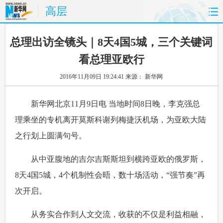
高层
首页
时政
国际
财经
 总理出访全镜头｜8天4国5城，三个关键词
看总理亚欧行
娱乐
体育
人事
教育
2016年11月09日 19:24:41
来源： 新华网
时尚
思客
地方
法治
 新华网北京11月9日电 当地时间8日晚，李克强总
港澳
台湾
华人
汽车
理乘坐的专机离开莫斯科谢列梅捷沃机场，为亚欧大陆
之行划上圆满句号。
科技
能源
房产
公司
 从中亚腹地的吉尔吉斯斯坦到横跨亚欧的俄罗斯，
图片
视频
彩票
食品
8天4国5城，4个机制性会晤，数十场活动，“强节奏”再
旅游
健康
信息化
数据
次开启。
 从务实合作到人文交流，收获的不仅是利益相融，
金融
公益
军事
无人机