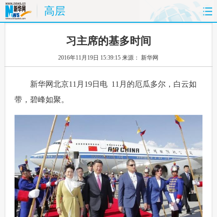
高层
首页
时政
国际
财经
习主席的基多时间
2016年11月19日 15:39:15
来源： 新华网
娱乐
体育
人事
教育
 新华网北京11月19日电 11月的厄瓜多尔，白云如
时尚
思客
地方
法治
带，碧峰如聚。
港澳
台湾
华人
汽车
科技
能源
房产
公司
图片
视频
彩票
食品
旅游
健康
信息化
数据
金融
公益
军事
无人机