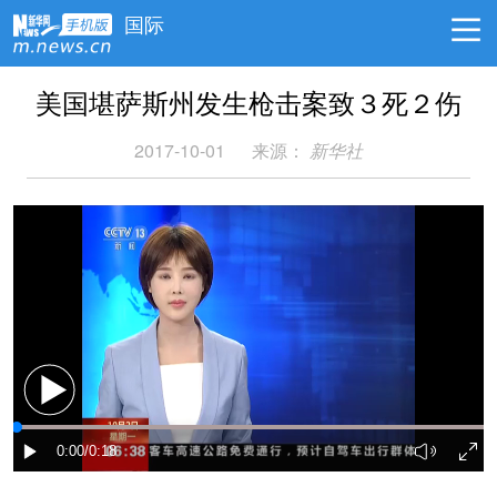
国际
美国堪萨斯州发生枪击案致３死２伤
2017-10-01
来源：
新华社