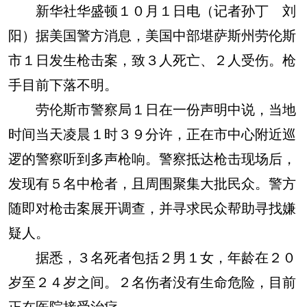
新华社华盛顿１０月１日电（记者孙丁 刘
阳）据美国警方消息，美国中部堪萨斯州劳伦斯
市１日发生枪击案，致３人死亡、２人受伤。枪
手目前下落不明。
劳伦斯市警察局１日在一份声明中说，当地
时间当天凌晨１时３９分许，正在市中心附近巡
逻的警察听到多声枪响。警察抵达枪击现场后，
发现有５名中枪者，且周围聚集大批民众。警方
随即对枪击案展开调查，并寻求民众帮助寻找嫌
疑人。
据悉，３名死者包括２男１女，年龄在２０
岁至２４岁之间。２名伤者没有生命危险，目前
正在医院接受治疗。