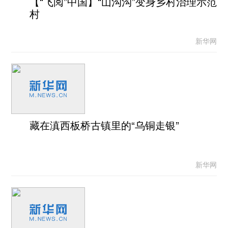
【“飞阅”中国】“山沟沟”变身乡村治理示范
村
新华网
藏在滇西板桥古镇里的“乌铜走银”
新华网