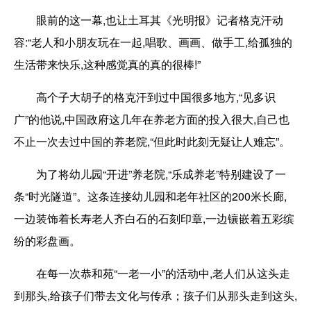
眼前的这一幕,也让土耳其《光明报》记者格克汗动
容:“老人和小朋友玩在一起,唱歌、画画、做手工,给孤独的
生活带来快乐,这种感觉真的真的很棒!”
高个子大胡子的格克汗到过中国很多地方,“见多识
广”的他说,中国政府这几年在养老方面的投入很大,自己也
不止一次去过中国的养老院,“但此时此刻无疑让人难忘”。
为了将幼儿园“开进”养老院,“乐成养老”特别建设了一
条“时光隧道”。这条连接幼儿园和老年社区的200米长廊,
一边装饰着长寿老人齐白石的石刻印章,一边镶嵌着五彩缤
纷的彩盘画。
在每一次恭和苑“一老一小”的活动中,老人们从这头走
到那头,给孩子们带去文化与传承；孩子们从那头走到这头,