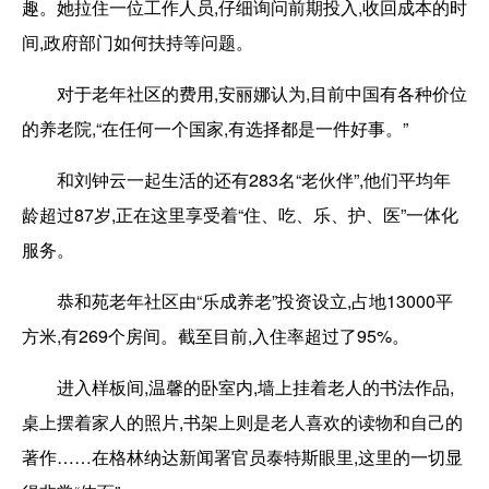
趣。她拉住一位工作人员,仔细询问前期投入,收回成本的时
间,政府部门如何扶持等问题。
对于老年社区的费用,安丽娜认为,目前中国有各种价位
的养老院,“在任何一个国家,有选择都是一件好事。”
和刘钟云一起生活的还有283名“老伙伴”,他们平均年
龄超过87岁,正在这里享受着“住、吃、乐、护、医”一体化
服务。
恭和苑老年社区由“乐成养老”投资设立,占地13000平
方米,有269个房间。截至目前,入住率超过了95%。
进入样板间,温馨的卧室内,墙上挂着老人的书法作品,
桌上摆着家人的照片,书架上则是老人喜欢的读物和自己的
著作……在格林纳达新闻署官员泰特斯眼里,这里的一切显