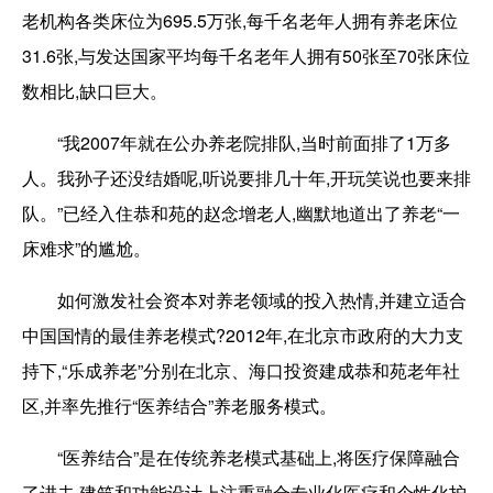
老机构各类床位为695.5万张,每千名老年人拥有养老床位
31.6张,与发达国家平均每千名老年人拥有50张至70张床位
数相比,缺口巨大。
“我2007年就在公办养老院排队,当时前面排了1万多
人。我孙子还没结婚呢,听说要排几十年,开玩笑说也要来排
队。”已经入住恭和苑的赵念增老人,幽默地道出了养老“一
床难求”的尴尬。
如何激发社会资本对养老领域的投入热情,并建立适合
中国国情的最佳养老模式?2012年,在北京市政府的大力支
持下,“乐成养老”分别在北京、海口投资建成恭和苑老年社
区,并率先推行“医养结合”养老服务模式。
“医养结合”是在传统养老模式基础上,将医疗保障融合
了进去,建筑和功能设计上注重融合专业化医疗和个性化护