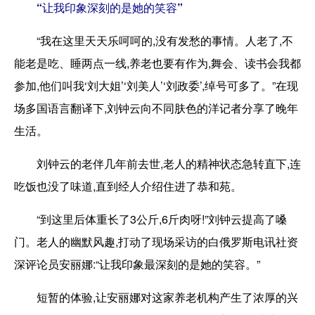
“让我印象深刻的是她的笑容”
“我在这里天天乐呵呵的,没有发愁的事情。人老了,不
能老是吃、睡两点一线,养老也要有作为,舞会、读书会我都
参加,他们叫我‘刘大姐’‘刘美人’‘刘政委’,绰号可多了。”在现
场多国语言翻译下,刘钟云向不同肤色的洋记者分享了晚年
生活。
刘钟云的老伴几年前去世,老人的精神状态急转直下,连
吃饭也没了味道,直到经人介绍住进了恭和苑。
“到这里后体重长了3公斤,6斤肉呀!”刘钟云提高了嗓
门。老人的幽默风趣,打动了现场采访的白俄罗斯电讯社资
深评论员安丽娜:“让我印象最深刻的是她的笑容。”
短暂的体验,让安丽娜对这家养老机构产生了浓厚的兴