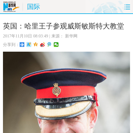
国际
首页
时政
国际
财经
英国：哈里王子参观威斯敏斯特大教堂
2017年11月10日 08:03:49
| 来源：
新华网
娱乐
体育
人事
教育
分享到：
时尚
思客
地方
法治
港澳
台湾
华人
汽车
科技
能源
房产
公司
图片
视频
彩票
食品
旅游
健康
信息化
数据
金融
公益
军事
无人机