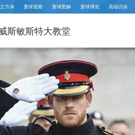
立方体
寰球观察
寰球图解
寰球博览
高端访谈
威斯敏斯特大教堂