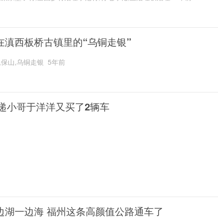
在滇西板桥古镇里的“乌铜走银”
,保山,乌铜走银
5年前
递小哥于洋洋又买了2辆车
边湖一边海 福州这条高颜值公路通车了