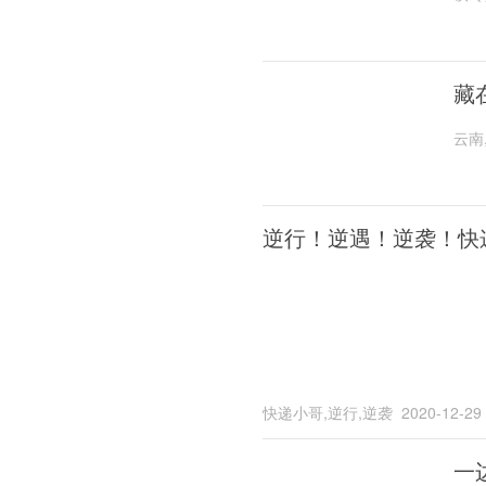
藏
云南
逆行！逆遇！逆袭！快
快递小哥,逆行,逆袭
2020-12-29
一