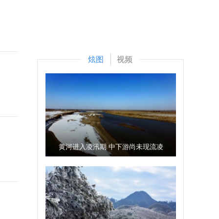
炫图
视频
黄河进入凌汛期 中下游尚未现流凌