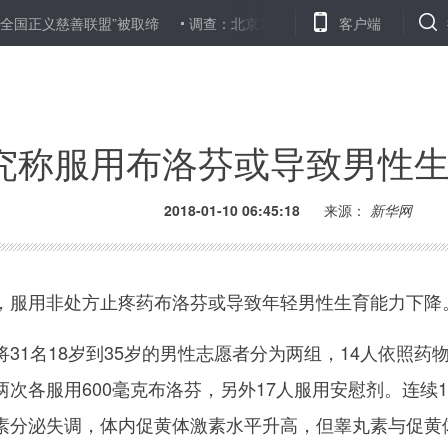
义慈善联盟”被取缔
调查：北京东城将改造千条胡同 追寻老北京记忆
客户端
究称服用布洛芬或导致男性
2018-01-10 06:45:18
来源：
新华网
服用非处方止疼药布洛芬或导致年轻男性生育能力下降
1名18岁到35岁的男性志愿者分为两组，14人依照药
次各服用600毫克布洛芬，另外17人服用安慰剂。连续1
素分泌失调，体内促黄体激素水平升高，但睾丸素与促黄