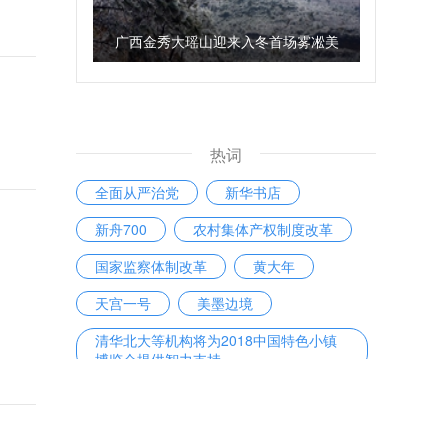
广西金秀大瑶山迎来入冬首场雾凇美
景
热词
全面从严治党
新华书店
新舟700
农村集体产权制度改革
国家监察体制改革
黄大年
天宫一号
美墨边境
清华北大等机构将为2018中国特色小镇
博览会提供智力支持
房地产调控