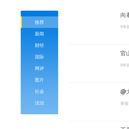
向
推荐
5年
新闻
财经
官
国际
5年
网评
图片
@
社会
法治
寒假