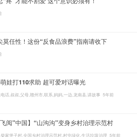
忍“疼”才能不割爱 这个意识必须有！
前
尖莫任性！这份“反食品浪费”指南请收下
前
岁萌娃打110求助 超可爱对话曝光
,电话,叔叔,父母,赣州市,联系,妈妈,一边,龙南县,讲故事
5年前
“飞阅”中国】“山沟沟”变身乡村治理示范村
,柴家堡子村,全国乡村治理示范村,村屯绿化,生活垃圾治理
5年前