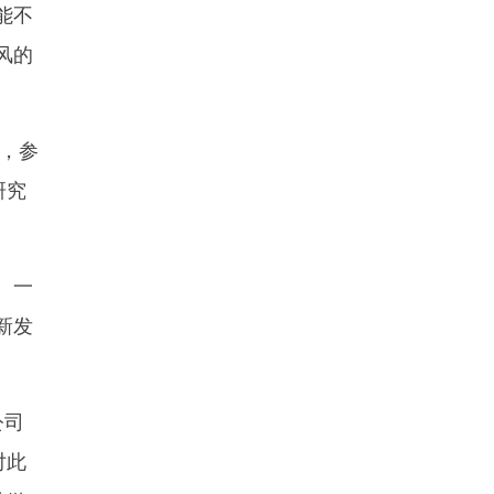
能不
风的
，参
研究
。一
新发
公司
对此