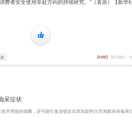
于消费者安全使用非处方药的持续研究。”（袁原）【新华
+1
者
【纠错】
责任编辑： 
痴呆症状
引发牙周病的细菌，还可能引发连锁反应而加剧阿尔茨海默病等痴呆