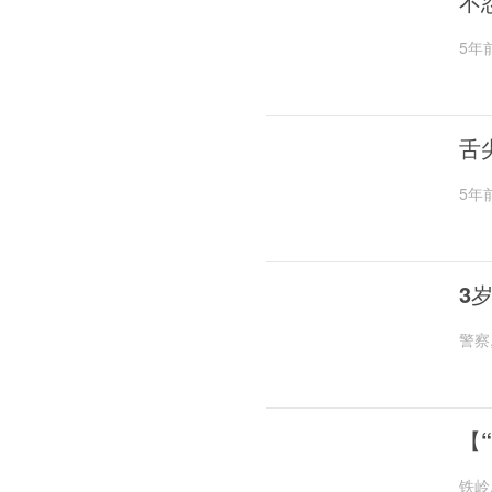
不
5年
舌
5年
3
警察
【
铁岭