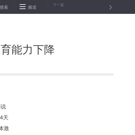
下一篇
搜索
行情继续分化 投资者纠结
频道
“跳一跳”游戏火爆 微信欲盘活小程序
生育能力下降
。
物说
4天
体激