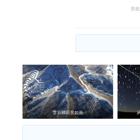
景观
雪后梯田景如画