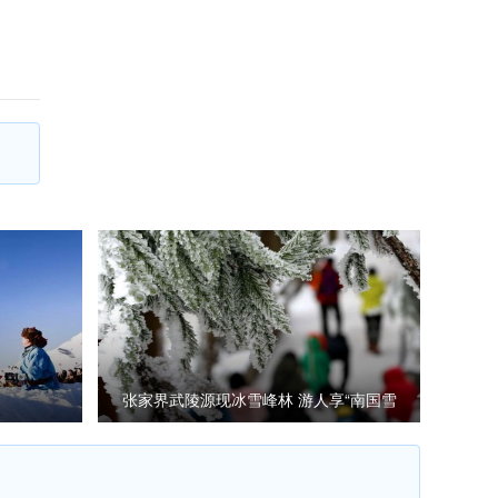
张家界武陵源现冰雪峰林 游人享“南国雪
色”