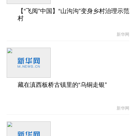
【“飞阅”中国】“山沟沟”变身乡村治理示范
村
新华网
藏在滇西板桥古镇里的“乌铜走银”
新华网