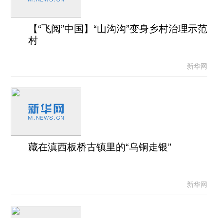
【“飞阅”中国】“山沟沟”变身乡村治理示范
村
新华网
藏在滇西板桥古镇里的“乌铜走银”
新华网