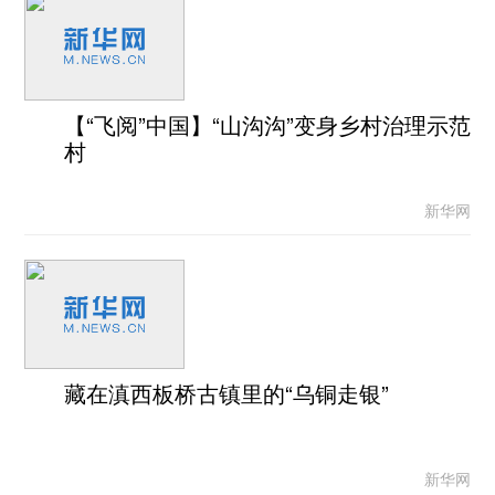
【“飞阅”中国】“山沟沟”变身乡村治理示范
村
新华网
藏在滇西板桥古镇里的“乌铜走银”
新华网