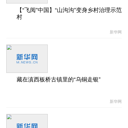
【“飞阅”中国】“山沟沟”变身乡村治理示范
村
新华网
藏在滇西板桥古镇里的“乌铜走银”
新华网