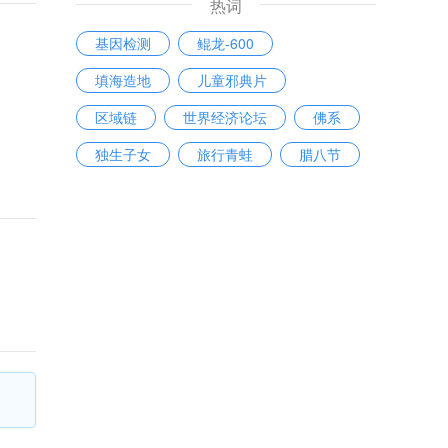
热词
基因检测
鲲龙-600
填海造地
儿童邪典片
区域链
世界经济论坛
佛系
独生子女
旅行青蛙
腊八节