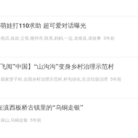
岁萌娃打110求助 超可爱对话曝光
,电话,叔叔,父母,赣州市,联系,妈妈,一边,龙南县,讲故事
5年前
“飞阅”中国】“山沟沟”变身乡村治理示范村
,柴家堡子村,全国乡村治理示范村,村屯绿化,生活垃圾治理
5年前
在滇西板桥古镇里的“乌铜走银”
,保山,乌铜走银
5年前