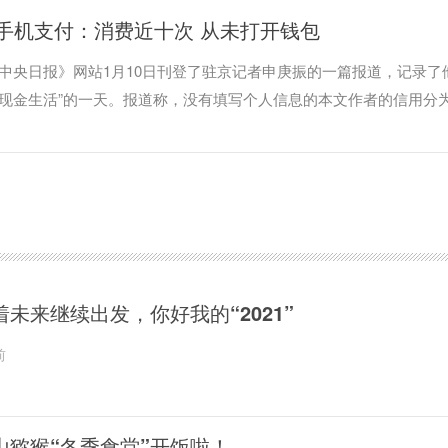
手机支付：消费近十次 从未打开钱包
《中央日报》网站1月10日刊登了驻京记者申庚振的一篇报道，记录了
验“无现金生活”的一天。报道称，没有填写个人信息的本文作者的信用分为
友人的信用分则高达840分。
着未来继续出发，你好我的“2021”
前
山猕猴“冬季食堂”开饭啦！