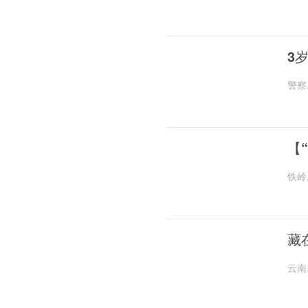
3
警察
【
铁岭
藏
云南