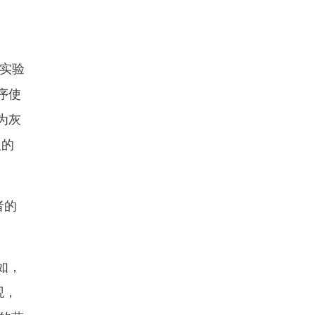
实验
序使
为灰
人的
者的
如，
观，