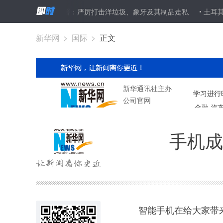
海关总署：严厉打击洋垃圾、象牙及其制品走私
土耳其外长：与
新华网
>
国际
>
正文
手机成
智能手机在给大家带来