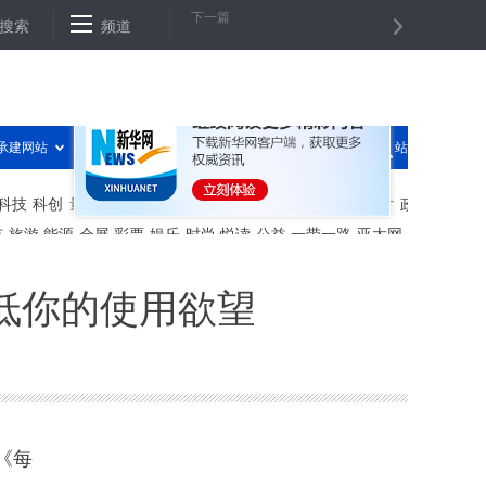
下一篇
 送餐员报案协助查获传销窝点
搜索
频道
民警抓捕杀人犯牺牲 13年后，遗孀写
低你的使用欲望
《每