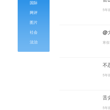
国际
5年
网评
图片
@
社会
法治
寒假
不
5年
舌
5年