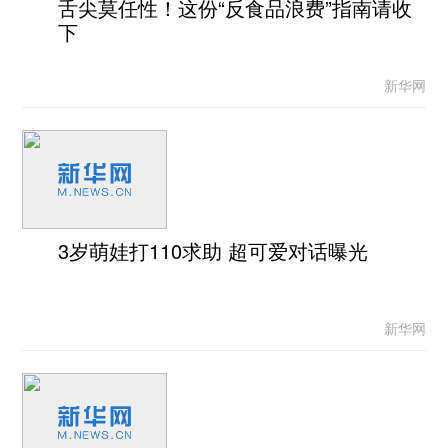
舌尖莫任性！这份“反食品浪费”指南请收
下
新华网
3岁萌娃打110求助 超可爱对话曝光
新华网