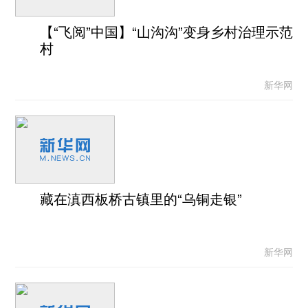
【“飞阅”中国】“山沟沟”变身乡村治理示范
村
新华网
藏在滇西板桥古镇里的“乌铜走银”
新华网