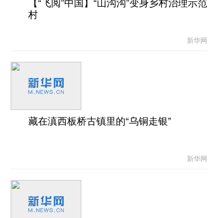
【“飞阅”中国】“山沟沟”变身乡村治理示范
村
新华网
藏在滇西板桥古镇里的“乌铜走银”
新华网