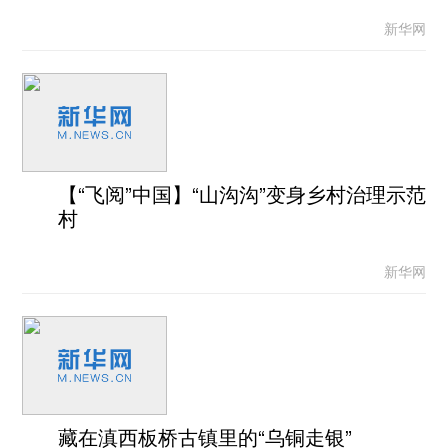
新华网
【“飞阅”中国】“山沟沟”变身乡村治理示范
村
新华网
藏在滇西板桥古镇里的“乌铜走银”