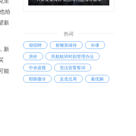
克里
辆
也给
望新
热词
假招聘
射雕英雄传
补课
，新
房价
民航航班时刻管理办法
买
中央巡视
宪法宣誓誓词
可能
耶路撒冷
反贪总局
葛优躺