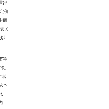
业部
定价
中商
证农民
底以
市等
”促
本转
成本
此
内