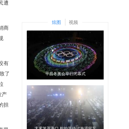
民遭
炫图
视频
销商
规
没有
致了
平昌冬奥会举行闭幕式
拉
农产
的担
大雾笼罩海口 航拍等待过海滞留车