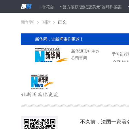
灯亮相400年老花会
警方破获“黑纸变美元”连环诈骗案
朝鲜高级
新华网
>
国际
>
正文
不久前，法国一家著名