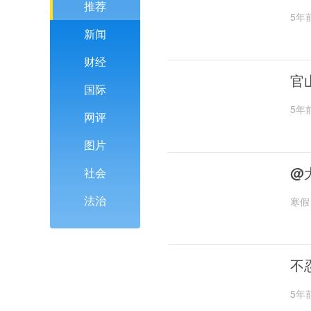
推荐
5年
新闻
财经
官
国际
5年
网评
图片
@
社会
法治
寒假
不
5年