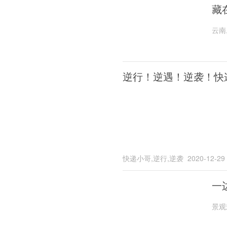
藏
云南
逆行！逆遇！逆袭！快
快递小哥,逆行,逆袭
2020-12-29
一
景观