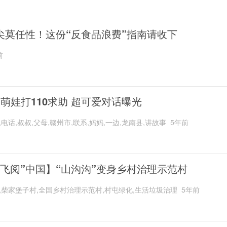
尖莫任性！这份“反食品浪费”指南请收下
前
岁萌娃打110求助 超可爱对话曝光
,电话,叔叔,父母,赣州市,联系,妈妈,一边,龙南县,讲故事
5年前
“飞阅”中国】“山沟沟”变身乡村治理示范村
,柴家堡子村,全国乡村治理示范村,村屯绿化,生活垃圾治理
5年前