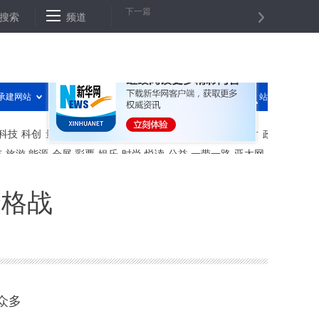
下一篇
率创新低
搜索
阿胶为何隔段时间就被“怼”
频道
韩俊称今年“一号文件”含金量
价格战
众多