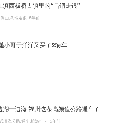
在滇西板桥古镇里的“乌铜走银”
,保山,乌铜走银
5年前
递小哥于洋洋又买了2辆车
边湖一边海 福州这条高颜值公路通车了
式滨海公路,通车,旅游打卡
5年前