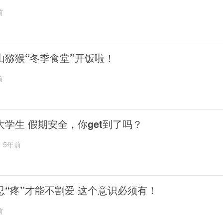
前
山猕猴“冬季食堂”开饭啦！
前
大学生 假期安全，你get到了吗？
5年前
忍“疼”才能不割爱 这个意识必须有！
前