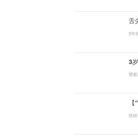
舌
5年
3
警察
【
铁岭