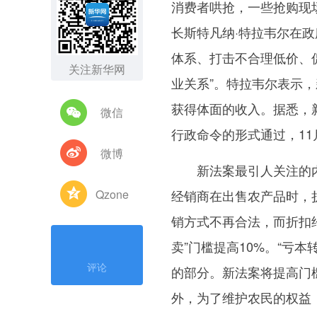
消费者哄抢，一些抢购现
长斯特凡纳·特拉韦尔在
体系、打击不合理低价、促
关注新华网
业关系”。特拉韦尔表示
获得体面的收入。据悉，
微信
行政命令的形式通过，1
微博
新法案最引人关注的内
Qzone
经销商在出售农产品时，折
销方式不再合法，而折扣约
卖”门槛提高10%。“亏
评论
的部分。新法案将提高门
外，为了维护农民的权益