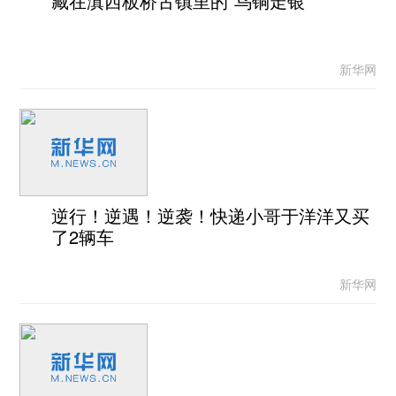
藏在滇西板桥古镇里的“乌铜走银”
新华网
逆行！逆遇！逆袭！快递小哥于洋洋又买
了2辆车
新华网