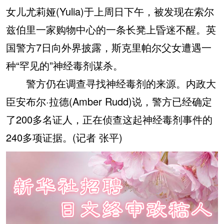
女儿尤莉娅(Yulia)于上周日下午，被发现在索尔
兹伯里一家购物中心的一条长凳上昏迷不醒。英
国警方7日向外界披露，斯克里帕尔父女遭遇一
种“罕见的”神经毒剂谋杀。
警方仍在调查寻找神经毒剂的来源。内政大
臣安布尔·拉德(Amber Rudd)说，警方已经确定
了200多名证人，正在侦查这起神经毒剂事件的
240多项证据。(记者 张平)