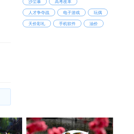
沙尘暴
高考改革
人才争夺战
电子游戏
玩偶
天价彩礼
手机软件
油价