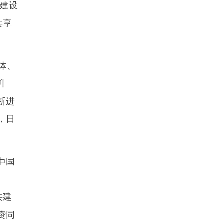
”建设
共享
体、
升
断进
，日
中国
共建
赞同