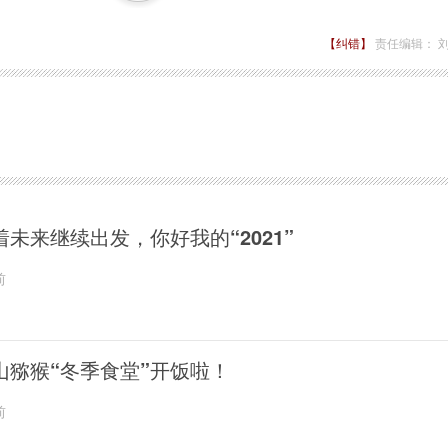
【纠错】
责任编辑： 
着未来继续出发，你好我的“2021”
前
山猕猴“冬季食堂”开饭啦！
前