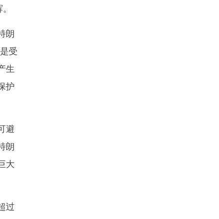
辉。
特朗
便是受
产生
保护
可避
特朗
巨大
超过