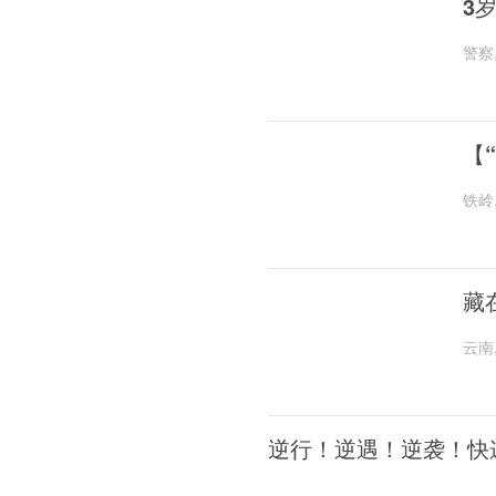
3
警察
【
铁岭
藏
云南
逆行！逆遇！逆袭！快