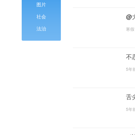
图片
@
社会
法治
寒假
不
5年
舌
5年