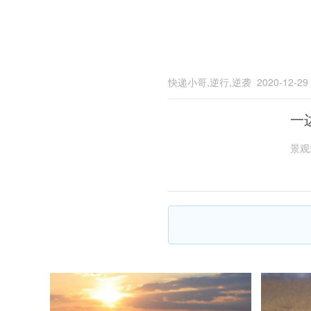
快递小哥,逆行,逆袭
2020-12-29
一
景观