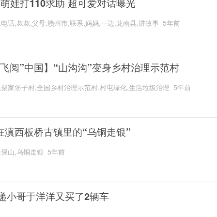
岁萌娃打110求助 超可爱对话曝光
,电话,叔叔,父母,赣州市,联系,妈妈,一边,龙南县,讲故事
5年前
“飞阅”中国】“山沟沟”变身乡村治理示范村
,柴家堡子村,全国乡村治理示范村,村屯绿化,生活垃圾治理
5年前
在滇西板桥古镇里的“乌铜走银”
,保山,乌铜走银
5年前
递小哥于洋洋又买了2辆车