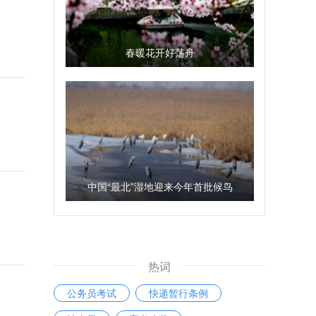
春暖花开好荡舟
中国“最北”湿地迎来今年首批候鸟
热词
公务员考试
快递暂行条例