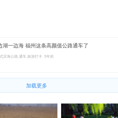
边湖一边海 福州这条高颜值公路通车了
式滨海公路,通车,旅游打卡
5年前
加载更多