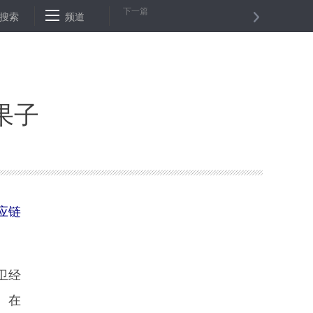
下一篇
桂
搜索
农业农村部生态总站助力尚义县产业扶贫
频道
喻云林同志任天津市
果子
应链
卫经
。在