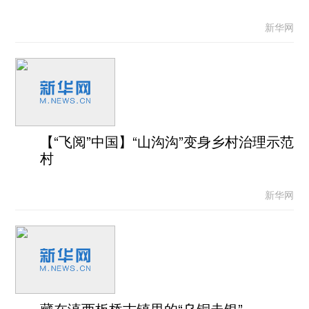
新华网
【“飞阅”中国】“山沟沟”变身乡村治理示范
村
新华网
藏在滇西板桥古镇里的“乌铜走银”