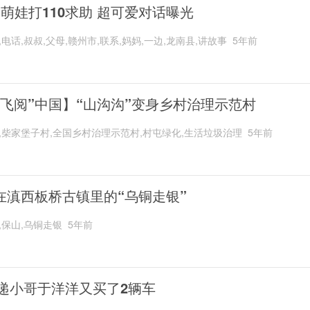
岁萌娃打110求助 超可爱对话曝光
,电话,叔叔,父母,赣州市,联系,妈妈,一边,龙南县,讲故事
5年前
“飞阅”中国】“山沟沟”变身乡村治理示范村
,柴家堡子村,全国乡村治理示范村,村屯绿化,生活垃圾治理
5年前
在滇西板桥古镇里的“乌铜走银”
,保山,乌铜走银
5年前
递小哥于洋洋又买了2辆车