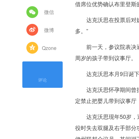
借席位优势确认布里登斯
微信
达克沃思在投票后对媒体
微博
多。”
前一天，参议院表决通
Qzone
周岁的孩子带到议事厅。
达克沃思本月9日诞下
评论
达克沃思怀孕期间曾担
定禁止把婴儿带到议事厅
达克沃思现年50岁，退
役时失去双腿及右手部分功
伊州联邦众议员，其间诞