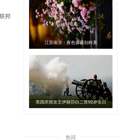
联邦
江苏南京：夜色蔷薇别样美
英国庆祝女王伊丽莎白二世92岁生日
热词