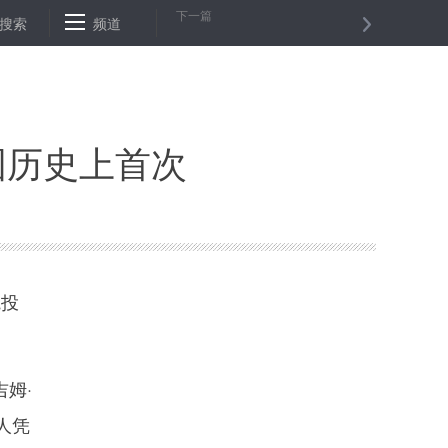
下一篇
麻将 由此牵出涉5万人赌博大案
搜索
频道
内蒙古宁城县发展设施农业 特色农
国历史上首次
院投
姆·
人凭