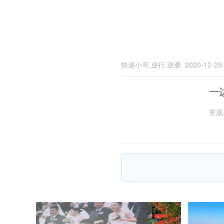
快递小哥,逆行,逆袭
2020-12-29
一
景观