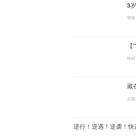
3
警察
【
铁岭
藏
云南
逆行！逆遇！逆袭！快