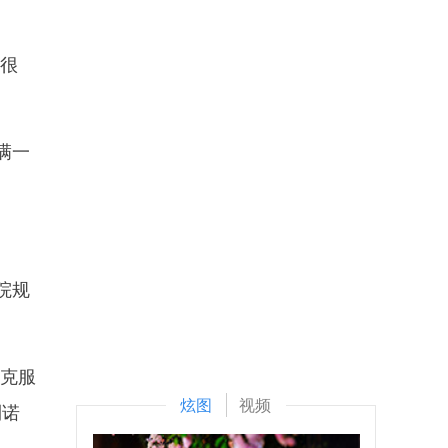
很
满一
院规
拉克服
炫图
视频
利诺