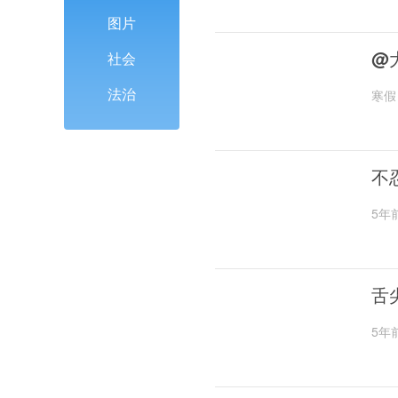
图片
@
社会
法治
寒假
不
5年
舌
5年