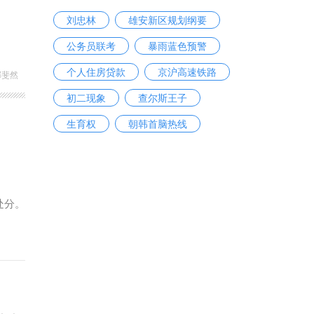
刘忠林
雄安新区规划纲要
公务员联考
暴雨蓝色预警
个人住房贷款
京沪高速铁路
郝斐然
初二现象
查尔斯王子
生育权
朝韩首脑热线
处分。