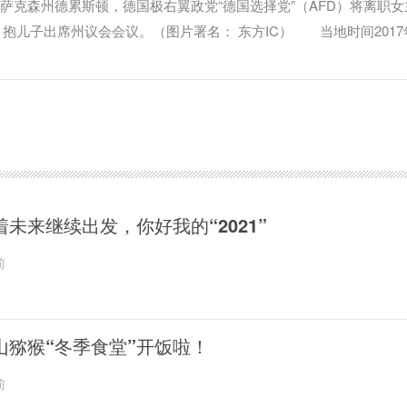
德国萨克森州德累斯顿，德国极右翼政党“德国选择党”（AFD）将离职
etry）抱儿子出席州议会会议。（图片署名： 东方IC） 当地时间2017
，德国极右翼政党“德国选择党”（AFD）将离职女主席弗劳克-佩特里
席州议会会议。
着未来继续出发，你好我的“2021”
前
山猕猴“冬季食堂”开饭啦！
前