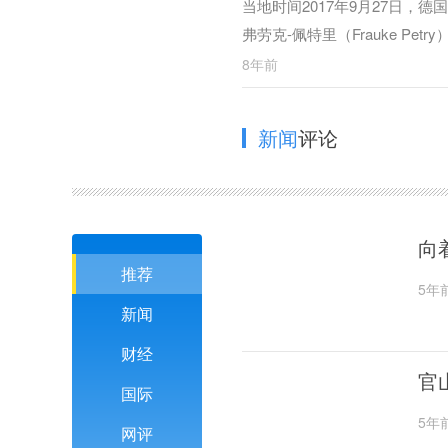
当地时间2017年9月27日，
弗劳克-佩特里（Frauke P
27日，德国萨克森州德累斯顿
8年前
（Frauke Petry）抱儿子出
新闻
评论
向
推荐
5年
新闻
财经
官
国际
5年
网评