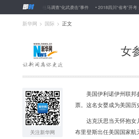
进入叙利亚杜马调查“化武袭击”事件
2018四川“省考”开考 最热职位考
新华网
>
国际
>
正文
女
美国伊利诺伊州联邦参议
票。这名女婴成为美国历
达克沃思当天怀抱女儿梅
布里登斯出任美国国家航
关注新华网