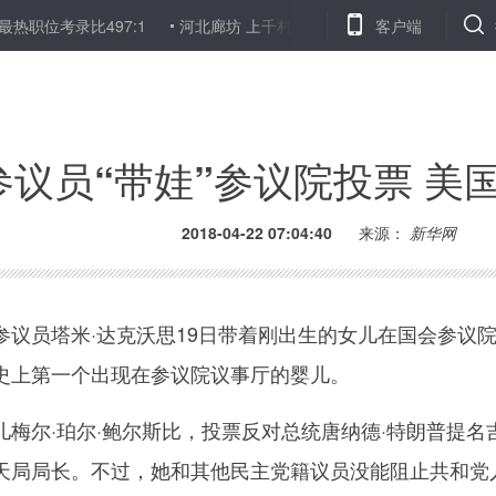
录比497:1
河北廊坊 上千村庄披绿衣
民警走访发现老伯沉迷手机
客户端
参议员“带娃”参议院投票 美
2018-04-22 07:04:40
来源：
新华网
员塔米·达克沃思19日带着刚出生的女儿在国会参议
史上第一个出现在参议院议事厅的婴儿。
尔·珀尔·鲍尔斯比，投票反对总统唐纳德·特朗普提名吉
天局局长。不过，她和其他民主党籍议员没能阻止共和党