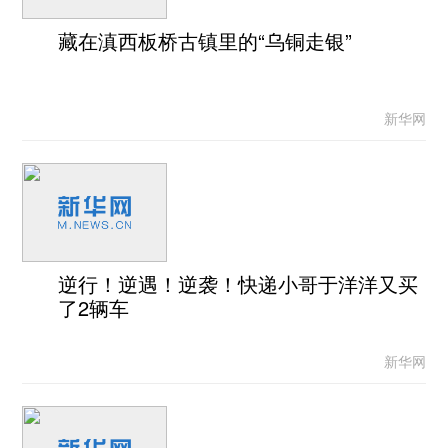
藏在滇西板桥古镇里的“乌铜走银”
新华网
逆行！逆遇！逆袭！快递小哥于洋洋又买
了2辆车
新华网