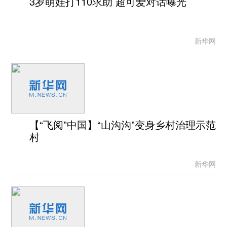
3岁萌娃打110求助 超可爱对话曝光
新华网
【“飞阅”中国】“山沟沟”变身乡村治理示范
村
新华网