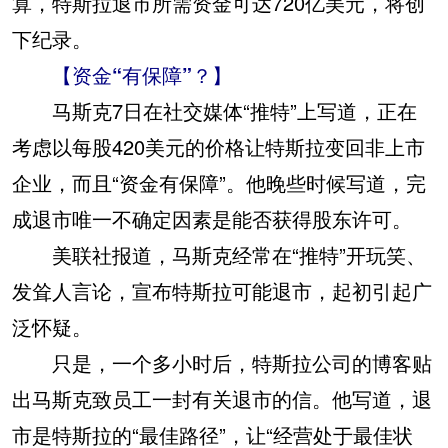
算，特斯拉退市所需资金可达720亿美元，将创
下纪录。
【资金“有保障”？】
马斯克7日在社交媒体“推特”上写道，正在
考虑以每股420美元的价格让特斯拉变回非上市
企业，而且“资金有保障”。他晚些时候写道，完
成退市唯一不确定因素是能否获得股东许可。
美联社报道，马斯克经常在“推特”开玩笑、
发耸人言论，宣布特斯拉可能退市，起初引起广
泛怀疑。
只是，一个多小时后，特斯拉公司的博客贴
出马斯克致员工一封有关退市的信。他写道，退
市是特斯拉的“最佳路径”，让“经营处于最佳状