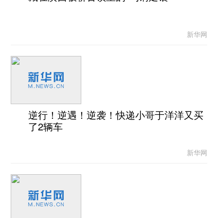
新华网
逆行！逆遇！逆袭！快递小哥于洋洋又买
了2辆车
新华网