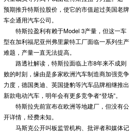
预期推升特斯拉股价，使它的市值超过美国老牌
车企通用汽车公司。
特斯拉盈利有赖于Model 3产量，但这一车
型在加利福尼亚州弗里蒙特工厂面临一系列生产
难题，产量一直无法提高。
路透社解读，特斯拉面临上市8年来不成则
败的时刻，缘由是多家欧洲汽车制造商加强竞争
力度，德国奥迪、英国捷豹等汽车品牌相继推出
新款电动汽车，明年会有更多竞争者“登场”。
特斯拉先前宣布在欧洲等地建厂，但没有公
开详情，经费未知。
马斯克公开叫板监管机构、批评者和媒体记