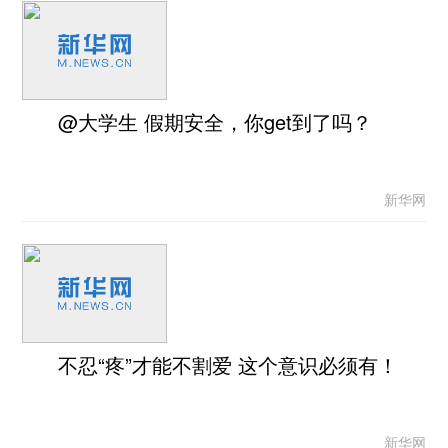
@大学生 假期安全，你get到了吗？
新华网
不忍“疼”才能不割爱 这个意识必须有！
新华网