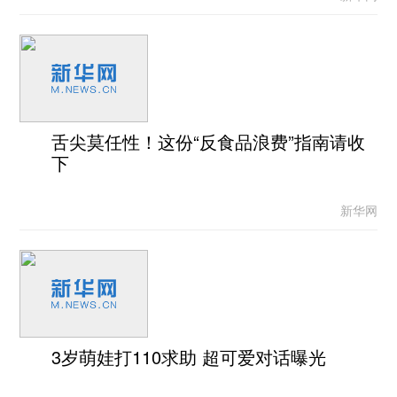
舌尖莫任性！这份“反食品浪费”指南请收
下
新华网
3岁萌娃打110求助 超可爱对话曝光