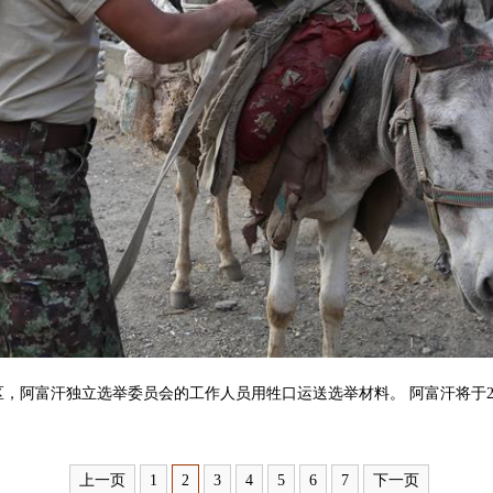
，阿富汗独立选举委员会的工作人员用牲口运送选举材料。 阿富汗将于2
上一页
1
2
3
4
5
6
7
下一页