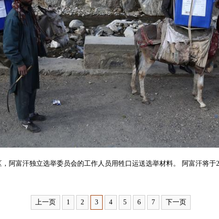
，阿富汗独立选举委员会的工作人员用牲口运送选举材料。 阿富汗将于2
上一页
1
2
3
4
5
6
7
下一页