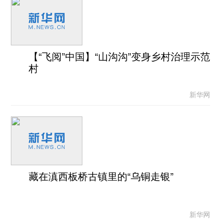
【“飞阅”中国】“山沟沟”变身乡村治理示范
村
新华网
藏在滇西板桥古镇里的“乌铜走银”
新华网