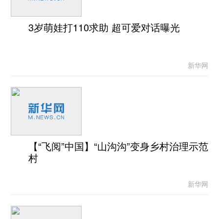
3岁萌娃打110求助 超可爱对话曝光
新华网
【“飞阅”中国】“山沟沟”变身乡村治理示范
村
新华网