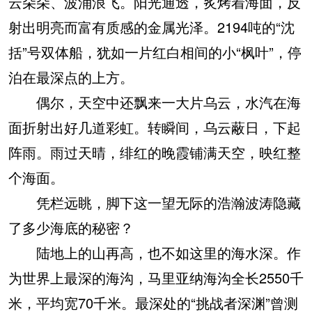
云朵朵、波涌浪飞。阳光通透，炙烤着海面，反
射出明亮而富有质感的金属光泽。2194吨的“沈
括”号双体船，犹如一片红白相间的小“枫叶”，停
泊在最深点的上方。
偶尔，天空中还飘来一大片乌云，水汽在海
面折射出好几道彩虹。转瞬间，乌云蔽日，下起
阵雨。雨过天晴，绯红的晚霞铺满天空，映红整
个海面。
凭栏远眺，脚下这一望无际的浩瀚波涛隐藏
了多少海底的秘密？
陆地上的山再高，也不如这里的海水深。作
为世界上最深的海沟，马里亚纳海沟全长2550千
米，平均宽70千米。最深处的“挑战者深渊”曾测