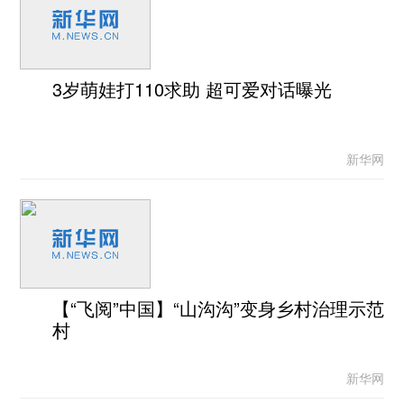
3岁萌娃打110求助 超可爱对话曝光
新华网
【“飞阅”中国】“山沟沟”变身乡村治理示范
村
新华网