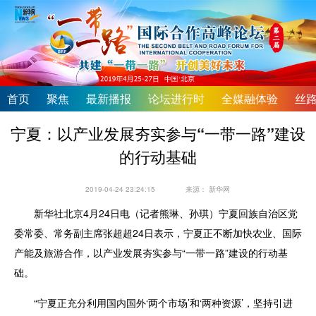
首页
聚焦
最新播报
论坛进行时
全媒融体验
丝
宁夏：以产业发展夯实参与“一带一路”建设
的行动基础
2019-04-24 23:24:15
来源：
新华网
新华社北京4月24日电（记者熊琳、孙琪）宁夏回族自治区党
委常委、常务副主席张超超24日表示，宁夏正不断加快农业、国际
产能及旅游合作，以产业发展夯实参与“一带一路”建设的行动基
础。
“宁夏正充分利用国内国外‘两个市场’和‘两种资源’，坚持引进