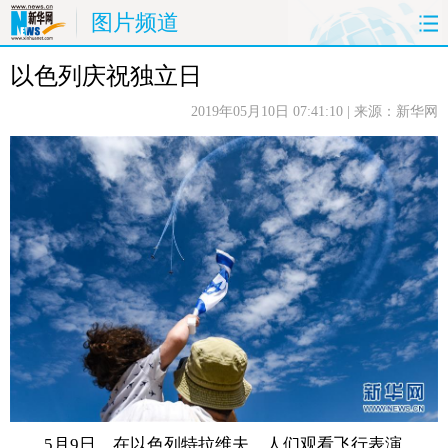
图片频道
以色列庆祝独立日
首页
时政
国际
财经
2019年05月10日 07:41:10
| 来源：新华网
娱乐
体育
人事
教育
时尚
思客
地方
法治
港澳
台湾
华人
汽车
科技
能源
房产
公司
图片
视频
彩票
食品
旅游
健康
信息化
数据
金融
公益
军事
无人机
5月9日，在以色列特拉维夫，人们观看飞行表演。