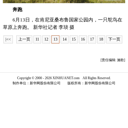
奔跑
富媒体
摄影
新华广播
6月13日，在肯尼亚桑布鲁国家公园内，一只鸵鸟在
新华电视中文
新华电视英文
返回PC
草原上奔跑。 新华社记者 李琰 摄
|<<
上一页
11
12
13
14
15
16
17
18
下一页
[责任编辑: 施歌]
Copyright © 2000 - 2026 XINHUANET.com All Rights Reserved.
制作单位：新华网股份有限公司 版权所有：新华网股份有限公司