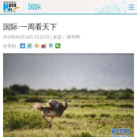
国际
首页
时政
国际
财经
国际·一周看天下
2019年06月16日 15:22:55
| 来源：
新华网
娱乐
体育
人事
教育
分享到：
时尚
思客
地方
法治
港澳
台湾
华人
汽车
科技
能源
房产
公司
图片
视频
彩票
食品
旅游
健康
信息化
数据
金融
公益
军事
无人机