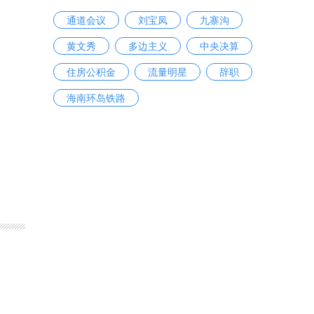
通道会议
刘宝凤
九寨沟
黄文秀
多边主义
中央决算
住房公积金
流量明星
辞职
海南环岛铁路