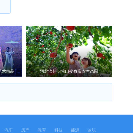
艺术精品
河北滦州：荒山变身富农生态园
汽车
房产
教育
科技
能源
论坛