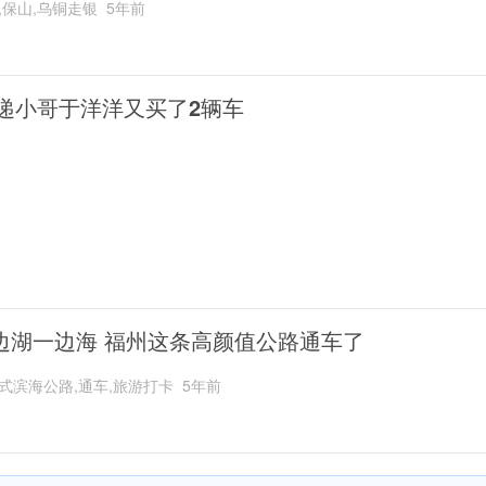
,保山,乌铜走银
5年前
递小哥于洋洋又买了2辆车
边湖一边海 福州这条高颜值公路通车了
式滨海公路,通车,旅游打卡
5年前