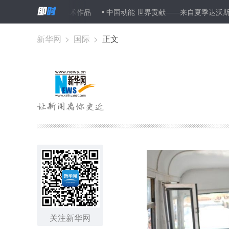
66件绘画艺术作品
中国动能 世界贡献——来自夏季达沃斯论坛的国
新华网
>
国际
>
正文
关注新华网