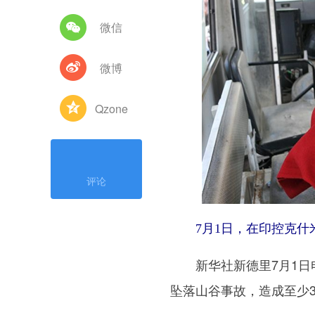
微信
微博
Qzone
评论
7月1日，在印控克什米
新华社新德里7月1日电
坠落山谷事故，造成至少3