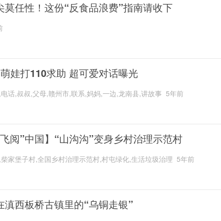
尖莫任性！这份“反食品浪费”指南请收下
前
岁萌娃打110求助 超可爱对话曝光
,电话,叔叔,父母,赣州市,联系,妈妈,一边,龙南县,讲故事
5年前
“飞阅”中国】“山沟沟”变身乡村治理示范村
,柴家堡子村,全国乡村治理示范村,村屯绿化,生活垃圾治理
5年前
在滇西板桥古镇里的“乌铜走银”