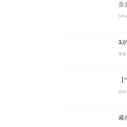
舌
5年
3
警察
【
铁岭
藏