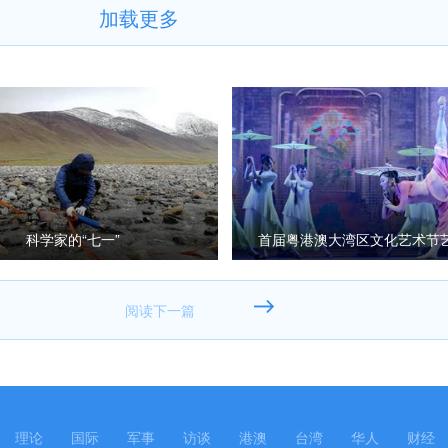
加载更多
科学家的“七一”
首届粤港澳大湾区文化艺术节
巡演启动
理论
国际
军事
访谈
港澳
台湾
华人
财经