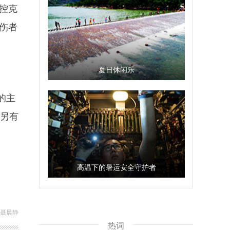
控克
伤者
夏日休闲乐
的主
，另有
高温下的暑运安全守护者
 聂晨静
热词