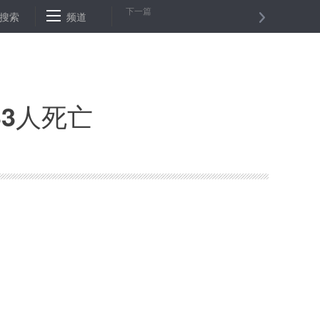
下一篇
感受祖国的强盛——香港青年学生参访驻港部队海军基地见闻
搜索
频道
中央
3人死亡