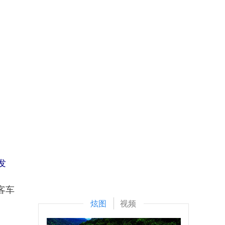
发
客车
炫图
视频