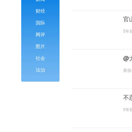
财经
官
国际
5年
网评
图片
@
社会
法治
寒假
不
5年