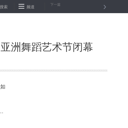
下一篇
通北京市政交通一卡通
搜索
频道
法官提醒：遭遇校外培训机构虚假宣传 受害人
届亚洲舞蹈艺术节闭幕
，如
…