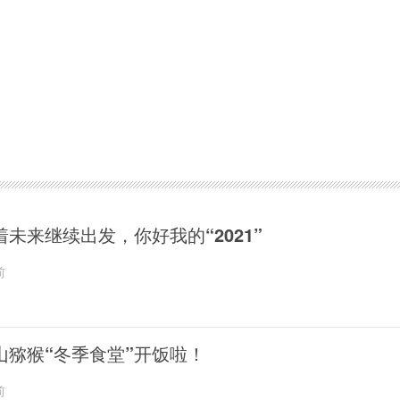
着未来继续出发，你好我的“2021”
前
山猕猴“冬季食堂”开饭啦！
前