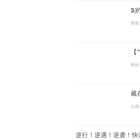
3
警察
【
铁岭
藏
云南
逆行！逆遇！逆袭！快