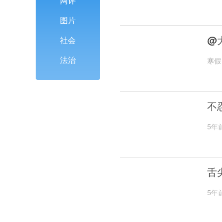
网评
图片
@
社会
法治
寒假
不
5年
舌
5年