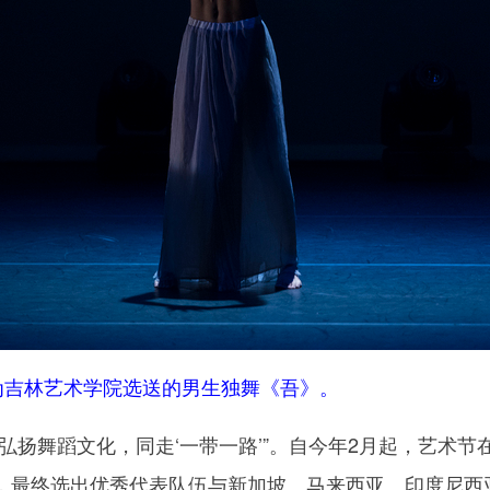
为吉林艺术学院选送的男生独舞《吾》。
扬舞蹈文化，同走‘一带一路’”。自今年2月起，艺术节
，最终选出优秀代表队伍与新加坡、马来西亚、印度尼西