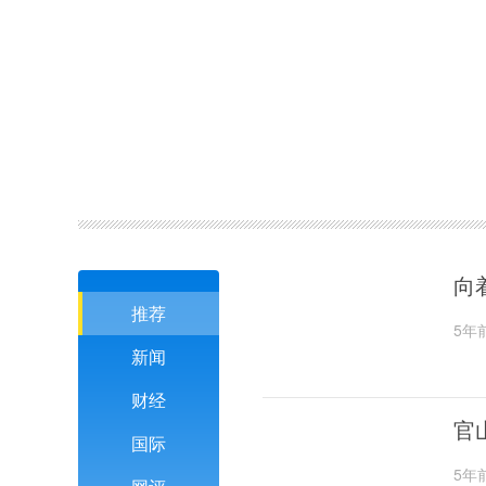
向
推荐
5年
新闻
财经
官
国际
5年