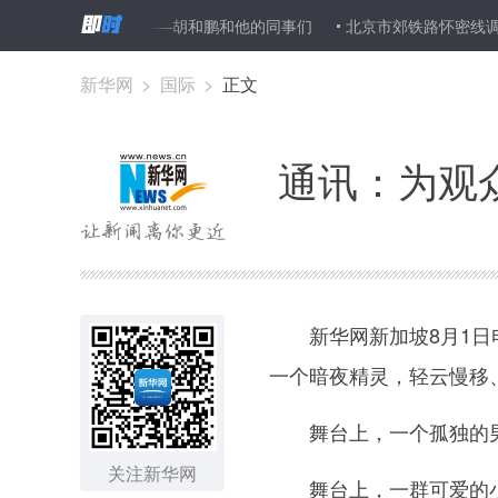
“接力赛”——胡和鹏和他的同事们
北京市郊铁路怀密线调整发车时间
新华网
>
国际
>
正文
通讯：为观
新华网新加坡8月1日电
一个暗夜精灵，轻云慢移
舞台上，一个孤独的男
关注新华网
舞台上，一群可爱的小