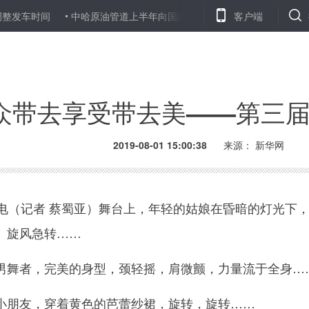
中哈原油管道上半年向国内输送原油559万吨
苹果手机可免费开
客户端
众带去享受带去美——第三
2019-08-01 15:00:38
来源：
新华网
（记者 蔡蜀亚）舞台上，年轻的姑娘在昏暗的灯光下
、旋风急转……
舞者，完美的身型，颈轻摇，肩微颤，力量流于全身…
朋友，穿着黄色的芭蕾纱裙，旋转，旋转……