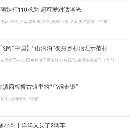
岁萌娃打110求助 超可爱对话曝光
,电话,叔叔,父母,赣州市,联系,妈妈,一边,龙南县,讲故事
5年前
“飞阅”中国】“山沟沟”变身乡村治理示范村
,柴家堡子村,全国乡村治理示范村,村屯绿化,生活垃圾治理
5年前
在滇西板桥古镇里的“乌铜走银”
,保山,乌铜走银
5年前
递小哥于洋洋又买了2辆车