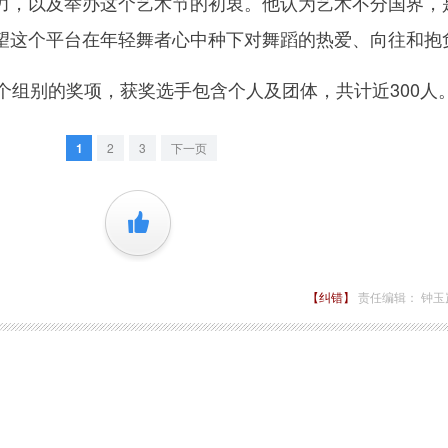
力，以及举办这个艺术节的初衷。他认为艺术不分国界，
望这个平台在年轻舞者心中种下对舞蹈的热爱、向往和抱
组别的奖项，获奖选手包含个人及团体，共计近300人
1
2
3
下一页
+1
【纠错】
责任编辑： 钟玉