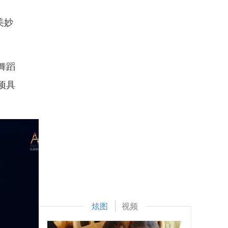
美妙
舞蹈
项具
炫图
视频