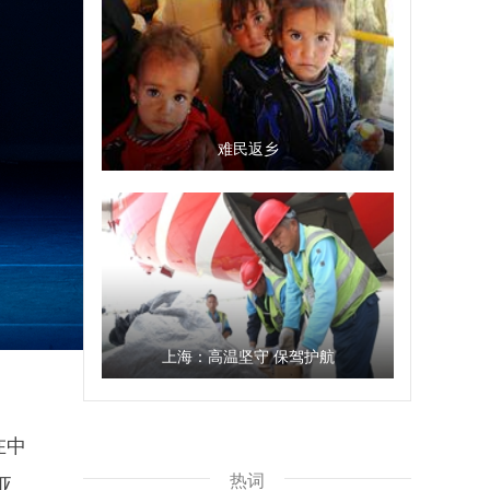
难民返乡
上海：高温坚守 保驾护航
在中
热词
亚、