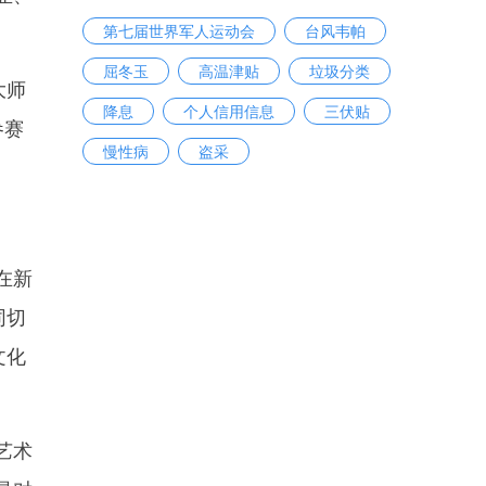
第七届世界军人运动会
台风韦帕
屈冬玉
高温津贴
垃圾分类
大师
降息
个人信用信息
三伏贴
参赛
慢性病
盗采
在新
同切
文化
艺术