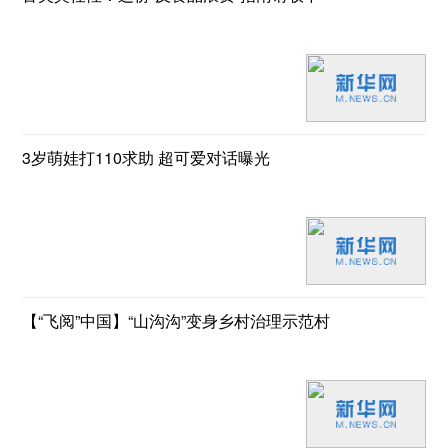
3岁萌娃打110求助 超可爱对话曝光
【“飞阅”中国】“山沟沟”变身乡村治理示范村