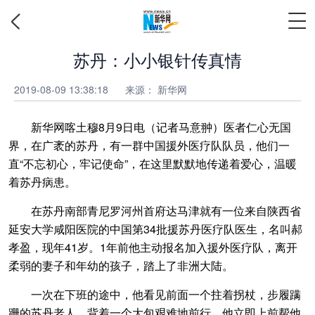
苏丹：小小银针传真情
2019-08-09 13:38:18
来源：
新华网
新华网喀土穆8月9日电（记者马意翀）医者仁心无国
界，在广袤的苏丹，有一群中国援外医疗队队员，他们一
直“不忘初心，牢记使命”，在这里默默地传递着爱心，温暖
着苏丹病患。
在苏丹南部青尼罗河州首府达马津就有一位来自陕西省
延安大学咸阳医院的中国第34批援苏丹医疗队医生，名叫郝
孝盈，现年41岁。1年前他主动报名加入援外医疗队，离开
柔弱的妻子和年幼的孩子，踏上了非洲大陆。
一次在下班的途中，他看见前面一个拄着拐杖，步履蹒
跚的苏丹老人，背着一个大包艰难地前行，他立即上前帮他