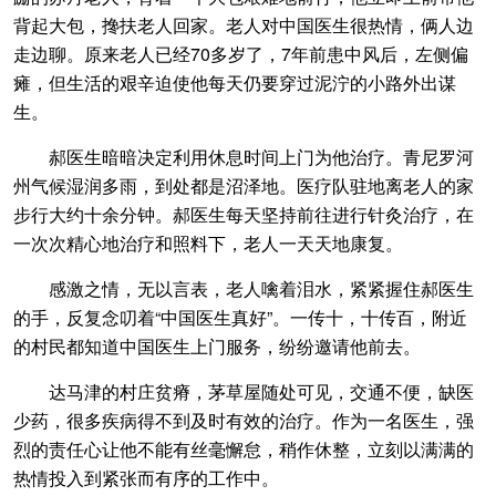
背起大包，搀扶老人回家。老人对中国医生很热情，俩人边
走边聊。原来老人已经70多岁了，7年前患中风后，左侧偏
瘫，但生活的艰辛迫使他每天仍要穿过泥泞的小路外出谋
生。
郝医生暗暗决定利用休息时间上门为他治疗。青尼罗河
州气候湿润多雨，到处都是沼泽地。医疗队驻地离老人的家
步行大约十余分钟。郝医生每天坚持前往进行针灸治疗，在
一次次精心地治疗和照料下，老人一天天地康复。
感激之情，无以言表，老人噙着泪水，紧紧握住郝医生
的手，反复念叨着“中国医生真好”。一传十，十传百，附近
的村民都知道中国医生上门服务，纷纷邀请他前去。
达马津的村庄贫瘠，茅草屋随处可见，交通不便，缺医
少药，很多疾病得不到及时有效的治疗。作为一名医生，强
烈的责任心让他不能有丝毫懈怠，稍作休整，立刻以满满的
热情投入到紧张而有序的工作中。