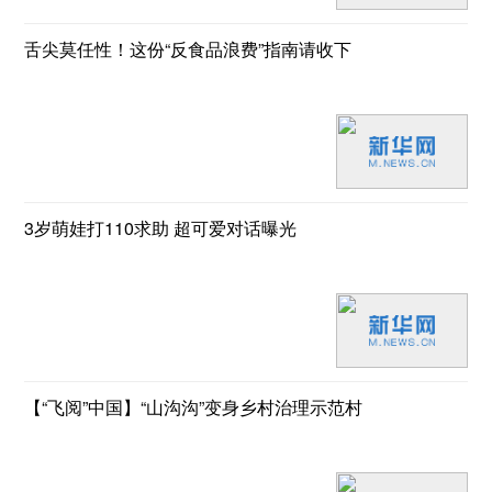
舌尖莫任性！这份“反食品浪费”指南请收下
3岁萌娃打110求助 超可爱对话曝光
【“飞阅”中国】“山沟沟”变身乡村治理示范村