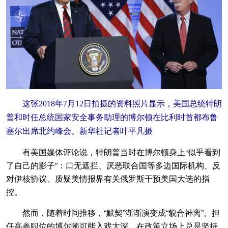
这张2018年7月12日拍摄的资料照片显示，美国总统特朗
普和时任总统国家安全事务助理的博尔顿在比利时首都布鲁
塞尔出席北约峰会。新华社记者叶平凡摄
有美国媒体评论说，特朗普当时在博尔顿身上“似乎看到
了自己的影子”：口无遮拦、厌恶联合国等多边国际机构、反
对伊核协议、质疑美情报界有关俄罗斯干预美国大选的指
控。
然而，随着时间推移，“默契”渐渐演变成“貌合神离”。担
任高参职位的博尔顿可能入戏太深，在政策立场上总是坚持