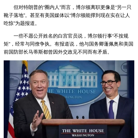
但对特朗普的“圈内人”而言，博尔顿离职更像是“另一只
靴子落地”。甚至有美国媒体以“博尔顿能撑到现在实在让人
吃惊”为题报道。
一些不愿公开姓名的白宫官员说，博尔顿行事“不按规
矩”，经常与同僚争执。有报道说，他与国务卿蓬佩奥和美国
前国防部长马蒂斯都曾因外交政见不同而有矛盾。