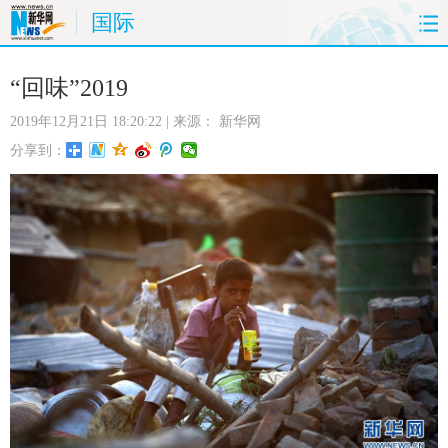
国际
首页
时政
国际
财经
“回味”2019
2019年12月21日 18:20:22
| 来源：
新华网
娱乐
体育
人事
教育
分享到：
时尚
思客
地方
法治
港澳
台湾
华人
汽车
科技
能源
房产
公司
图片
视频
彩票
食品
旅游
健康
信息化
数据
金融
公益
军事
无人机