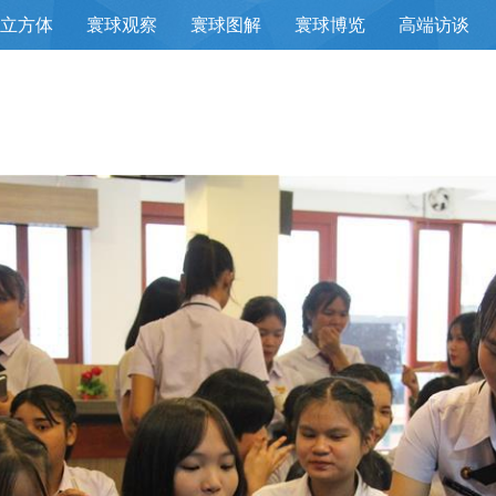
立方体
寰球观察
寰球图解
寰球博览
高端访谈