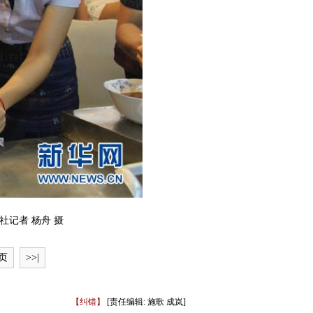
社记者 杨舟 摄
页
>>|
【纠错】
[责任编辑: 施歌 成岚]