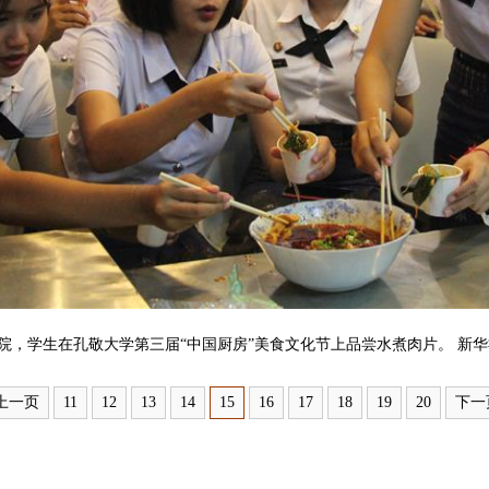
院，学生在孔敬大学第三届“中国厨房”美食文化节上品尝水煮肉片。 新华
上一页
11
12
13
14
15
16
17
18
19
20
下一