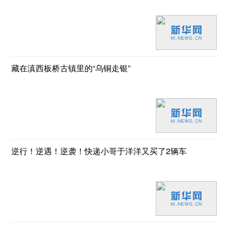
藏在滇西板桥古镇里的“乌铜走银”
逆行！逆遇！逆袭！快递小哥于洋洋又买了2辆车