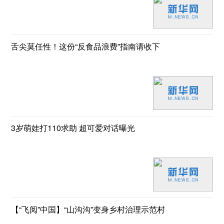
舌尖莫任性！这份“反食品浪费”指南请收下
3岁萌娃打110求助 超可爱对话曝光
【“飞阅”中国】“山沟沟”变身乡村治理示范村